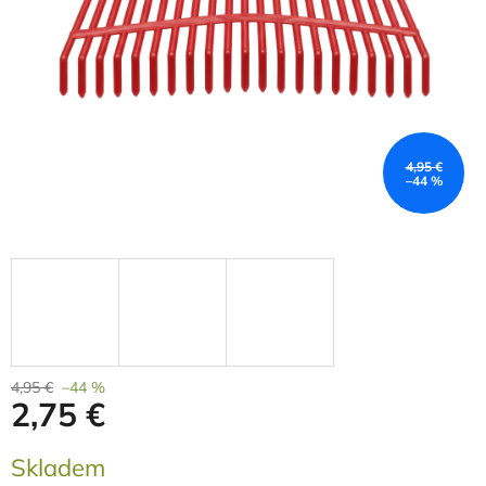
4,95 €
–44 %
4,95 €
–44 %
2,75 €
Měrná
Skladem
cena: