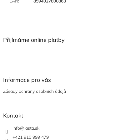
EAN
:
8594027800863
Z
á
p
a
Přijímáme online platby
t
í
Informace pro vás
Zásady ochrany osobních údajů
Kontakt
info
@
lasta.sk
+421 910 999 479