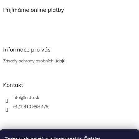
p
a
Přijímáme online platby
t
í
Informace pro vás
Zásady ochrany osobních údajů
Kontakt
info
@
lasta.sk
+421 910 999 479