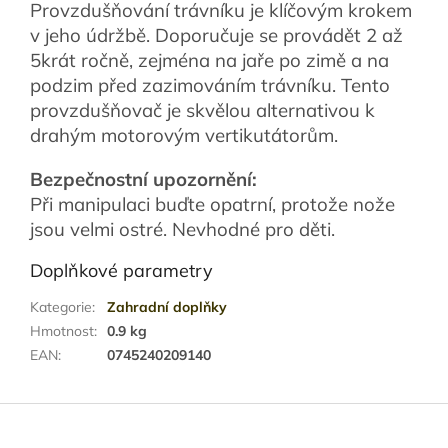
Provzdušňování trávníku je klíčovým krokem
v jeho údržbě. Doporučuje se provádět 2 až
5krát ročně, zejména na jaře po zimě a na
podzim před zazimováním trávníku. Tento
provzdušňovač je skvělou alternativou k
drahým motorovým vertikutátorům.
Bezpečnostní upozornění:
Při manipulaci buďte opatrní, protože nože
jsou velmi ostré. Nevhodné pro děti.
Doplňkové parametry
Kategorie
:
Zahradní doplňky
Hmotnost
:
0.9 kg
EAN
:
0745240209140
Z
á