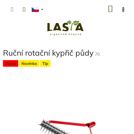
Přejít
NÁKU
na
obsah
KOŠÍK
Ruční rotační kypřič půdy
70
Akcia
Novinka
Tip