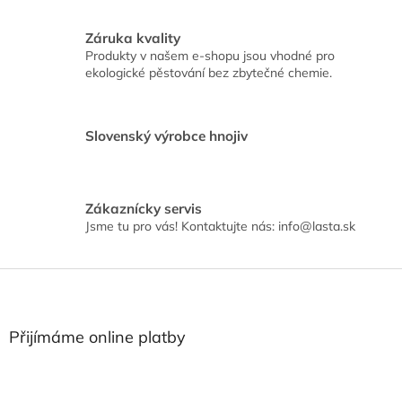
c
í
Záruka kvality
p
Produkty v našem e-shopu jsou vhodné pro
r
ekologické pěstování bez zbytečné chemie.
v
k
y
v
Slovenský výrobce hnojiv
ý
p
i
s
Zákaznícky servis
u
Jsme tu pro vás! Kontaktujte nás: info@lasta.sk
Z
á
p
a
Přijímáme online platby
t
í