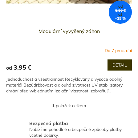
od
5,90 €
až
–39 %
Modulární vyvýšený záhon
Do 7 prac. dní
DETAIL
3,95 €
od
Jednoduchost a všestrannost Recyklovaný a vysoce odolný
materiál Bezúdržbovost a dlouhá životnost UV stabilizátory
chrání před vyblednutím Izolační vlastnosti zabraňují...
1
položek celkem
O
v
l
Bezpečná platba
á
Nabízíme pohodlné a bezpečné způsoby platby
d
včetně dobírky.
a