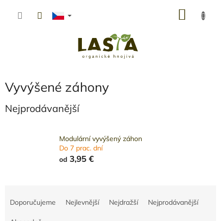
Přejít
NÁKU
na
obsah
KOŠÍK
Vyvýšené záhony
Nejprodávanější
Modulární vyvýšený záhon
Do 7 prac. dní
3,95 €
od
Ř
a
Doporučujeme
Nejlevnější
Nejdražší
Nejprodávanější
z