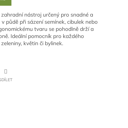
ý
zahradní
nástroj
určený
pro
snadné
a
ů
v
půdě
při
sázení
semínek,
cibulek
nebo
gonomickému
tvaru
se
pohodlně
drží
a
oně.
Ideální
pomocník
pro
každého
ě
zeleniny,
květin
či
bylinek.
SDÍLET