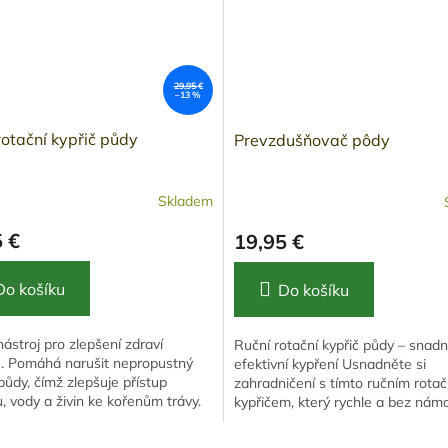
29,95 €
–13 %
rotační kypřič půdy
Prevzdušňovač pôdy
Skladem
 €
19,95 €
Do košíku
Do košíku
nástroj pro zlepšení zdraví
Ruční rotační kypřič půdy – snad
u. Pomáhá narušit nepropustný
efektivní kypření Usnadněte si
půdy, čímž zlepšuje přístup
zahradničení s tímto ručním rota
, vody a živin ke kořenům trávy.
kypřičem, který rychle a bez nám
točných ostrých nožů,...
rozruší suchou půdu, nadrtí hrudky