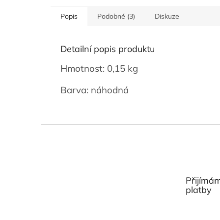
Popis
Podobné (3)
Diskuze
Detailní popis produktu
Hmotnost: 0,15 kg
Barva: náhodná
Z
á
p
a
t
Přijímám
í
platby