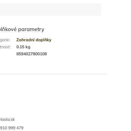
lňkové parametry
gorie
:
Zahradní doplňky
tnost
:
0.15 kg
:
8594027800108
@
lasta.sk
910 999 479