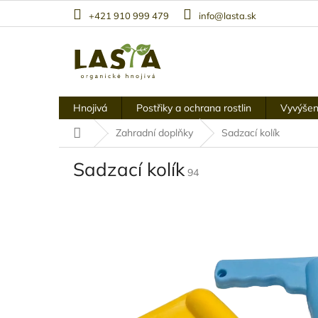
Přejít
+421 910 999 479
info@lasta.sk
na
obsah
Hnojivá
Postřiky a ochrana rostlin
Vyvýšen
Domů
Zahradní doplňky
Sadzací kolík
Sadzací kolík
94