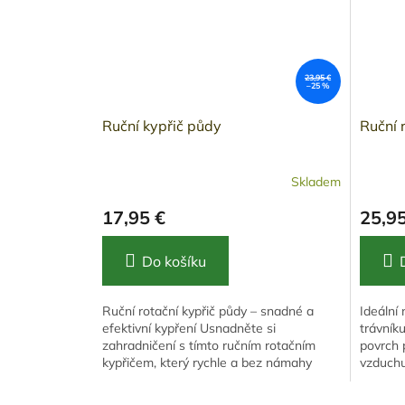
23,95 €
–25 %
Ruční kypřič půdy
Ruční 
Skladem
17,95 €
25,95
Do košíku
Ruční rotační kypřič půdy – snadné a
Ideální 
efektivní kypření Usnadněte si
trávník
zahradničení s tímto ručním rotačním
povrch 
kypřičem, který rychle a bez námahy
vzduchu
rozruší suchou půdu, nadrtí hrudky...
Má 16 o