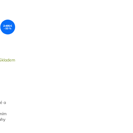
2 495 €
–99 %
Skladem
né a
čním
ahy
...