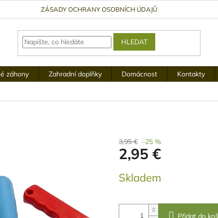
ZÁSADY OCHRANY OSOBNÍCH ÚDAJŮ
HLEDAT
é záhony
Zahradní doplňky
Domácnost
Kontakty
3,95 €
–25 %
2,95 €
Měrná
Skladem
cena:
Přidat do koš