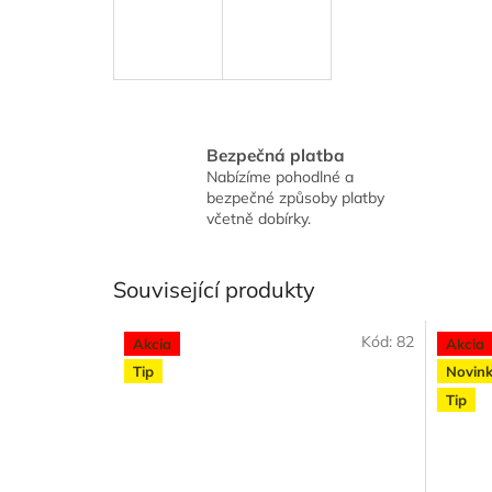
Bezpečná platba
Nabízíme pohodlné a
bezpečné způsoby platby
včetně dobírky.
Související produkty
Kód:
82
Akcia
Akcia
Tip
Novin
Tip