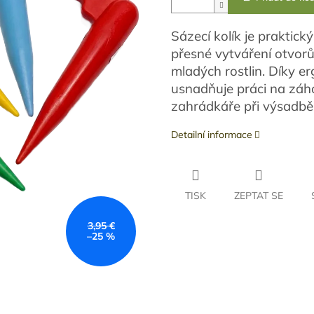
Sázecí
kolík
je
praktick
přesné
vytváření
otvor
mladých
rostlin.
Díky
er
usnadňuje
práci
na
záh
zahrádkáře
při
výsadb
Detailní informace
TISK
ZEPTAT SE
3,95 €
–25 %