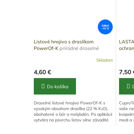
7,90 €
–41 %
Listové hnojivo s draslíkom
LASTA 
PowerOf-K
prírodné draselné
ochran
listové hnojivo pre kvalitné plody
biostim
Skladom
meďou
4,60 €
7,50 
Do košíka
Draselné listové hnojivo PowerOf-K s
CuproTo
vysokým obsahom draslíka (22 % K₂O),
vaše ra
obohatené o bór a molybdén. Po aplikácii
kvapaln
vytvára na povrchu listov silne zásadité
medi a 
prostredie, ktoré...
a imunity