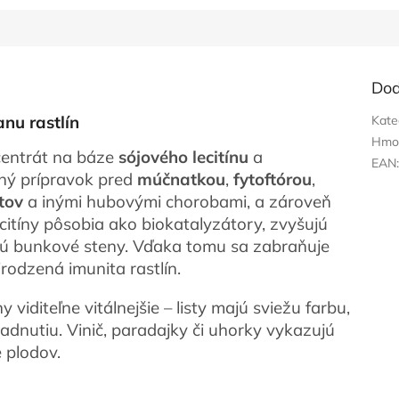
Dod
anu rastlín
Kate
Hmo
centrát na báze
sójového lecitínu
a
EAN
nný prípravok pred
múčnatkou
,
fytoftórou
,
stov
a inými hubovými chorobami, a zároveň
ecitíny pôsobia ako biokatalyzátory, zvyšujú
ňujú bunkové steny. Vďaka tomu sa zabraňuje
rodzená imunita rastlín.
 viditeľne vitálnejšie – listy majú sviežu farbu,
padnutiu. Vinič, paradajky či uhorky vykazujú
e plodov.