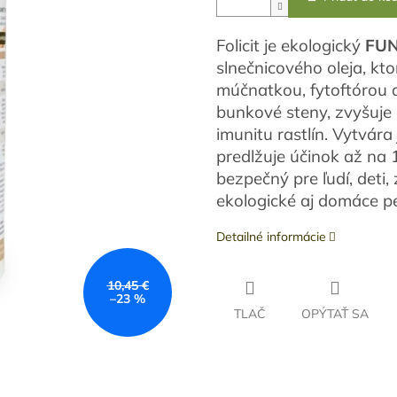
Folicit je ekologický
FUN
slnečnicového oleja, kto
múčnatkou, fytoftórou 
bunkové steny, zvyšuje
imunitu rastlín. Vytvára
predlžuje účinok až na 1
bezpečný pre ľudí, deti, 
ekologické aj domáce pe
Detailné informácie
10,45 €
–23 %
TLAČ
OPÝTAŤ SA