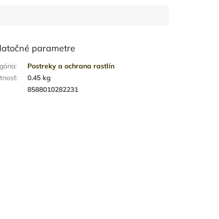
atočné parametre
gória
:
Postreky a ochrana rastlín
tnosť
:
0.45 kg
:
8588010282231