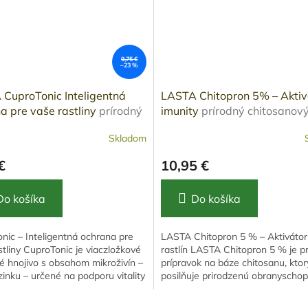
9,75 €
–23 %
CuproTonic Inteligentná
LASTA Chitopron 5% – Aktiv
a pre vaše rastliny
prírodný
imunity
prírodný chitosanov
ulant a listové hnojivo s
biostimulant pre rastliny
Skladom
 a zinkom
€
10,95 €
Do košíka
Do košíka
nic – Inteligentná ochrana pre
LASTA Chitopron 5 % – Aktivátor
stliny CuproTonic je viaczložkové
rastlín LASTA Chitopron 5 % je p
é hnojivo s obsahom mikroživín –
prípravok na báze chitosanu, ktor
zinku – určené na podporu vitality
posilňuje prirodzenú obranyscho
...
rastlín proti hubovým a...