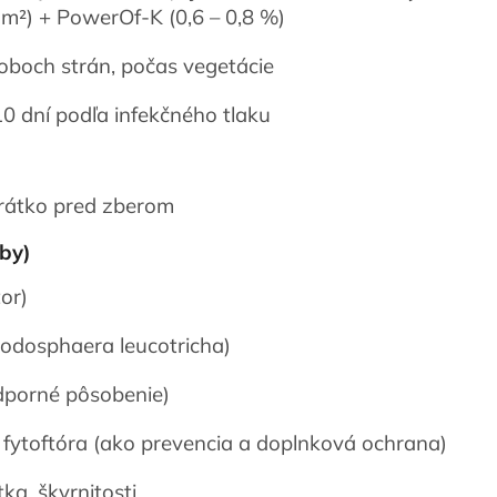
 m²) + PowerOf-K (0,6 – 0,8 %)
 oboch strán, počas vegetácie
0 dní podľa infekčného tlaku
 krátko pred zberom
oby)
or)
odosphaera leucotricha)
odporné pôsobenie)
fytoftóra (ako prevencia a doplnková ochrana)
ka, škvrnitosti