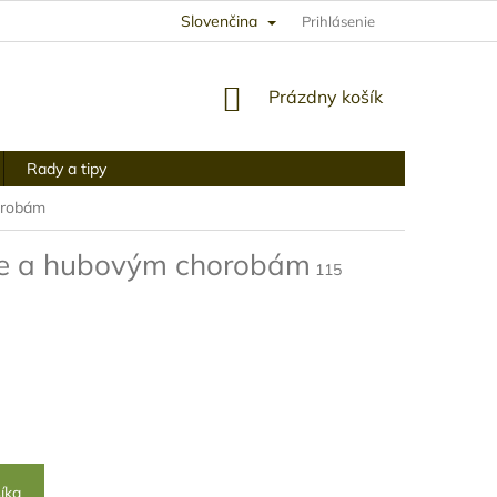
Slovenčina
Prihlásenie
NÁKUPNÝ
Prázdny košík
KOŠÍK
Rady a tipy
orobám
tke a hubovým chorobám
115
íka