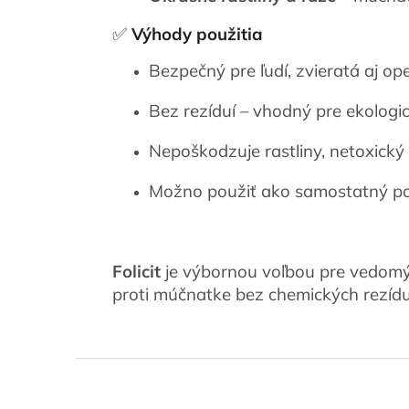
✅
Výhody použitia
Bezpečný pre ľudí, zvieratá aj op
Bez rezíduí – vhodný pre ekologi
Nepoškodzuje rastliny, netoxický
Možno použiť ako samostatný po
Folicit
je výbornou voľbou pre vedomý
proti múčnatke bez chemických rezídu
Z
á
p