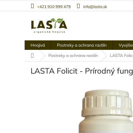
Prejsť
+421 910 999 479
info@lasta.sk
na
obsah
Hnojivá
Postreky a ochrana rastlín
Vyvýše
Domov
Postreky a ochrana rastlín
LASTA Folici
LASTA Folicit - Prírodný fun