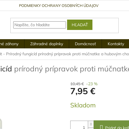
PODMIENKY OCHRANY OSOBNÝCH ÚDAJOV
HĽADAŤ
né záhony
Záhradné doplnky
Domácnosť
Kontakty
t - Prírodný fungicíd
prírodný prípravok proti múčnatke a hubovým ch
gicíd
prírodný prípravok proti múčna
10,45 €
–23 %
7,95 €
Jednotková
Skladom
cena:
Pridať do koš