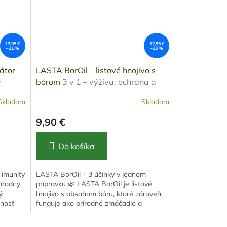
13,95 €
12,95 €
–21 %
–23 %
átor
LASTA BorOil – listové hnojivo s
ý
bórom
3 v 1 – výživa, ochrana a
zmáčadlo
Skladom
Skladom
9,90 €
Do košíka
 imunity
LASTA BorOil – 3 účinky v jednom
rírodný
prípravku 🌿 LASTA BorOil je listové
ý
hnojivo s obsahom bóru, ktoré zároveň
pnosť
funguje ako prírodné zmáčadlo a
podporuje prirodzenú ochranu rastlín....