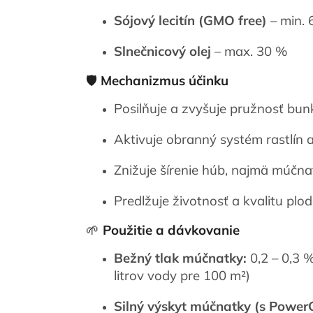
Sójový lecitín (GMO free)
– min. 
Slnečnicový olej
– max. 30 %
🛡️
Mechanizmus účinku
Posilňuje a zvyšuje pružnosť bun
Aktivuje obranný systém rastlín a
Znižuje šírenie húb, najmä múčna
Predlžuje životnosť a kvalitu plo
🌱
Použitie a dávkovanie
Bežný tlak múčnatky:
0,2 – 0,3 % 
litrov vody pre 100 m²)
Silný výskyt múčnatky (s Power