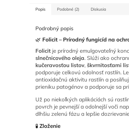
Popis
Podobné (2)
Diskusia
Podrobný popis
🌿
Folicit – Prírodný fungicíd na ochr
Folicit
je prírodný emulgovateľný kon
slnečnicového oleja
. Slúži ako ochra
kučeravosťou listov
,
škvrnitosťami li
podporuje celkovú odolnosť rastlín. L
antioxidačnú aktivitu rastlín a posil
prieniku patogénov a podporuje sa pri
Už po niekoľkých aplikáciách sú rastliny
povrch je pevnejší a odolnejší voči na
dlhšiu zelenú fázu a lepšie dozrievani
🧪
Zloženie