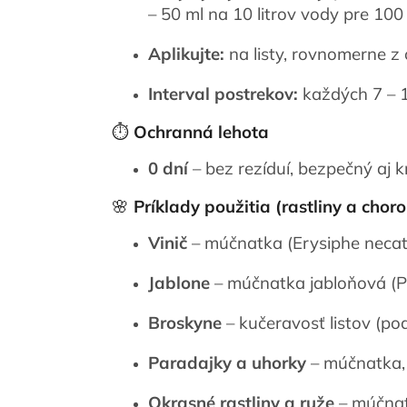
– 50 ml na 10 litrov vody pre 100
Aplikujte:
na listy, rovnomerne z
Interval postrekov:
každých 7 – 1
⏱️
Ochranná lehota
0 dní
– bez rezíduí, bezpečný aj
🌸
Príklady použitia (rastliny a chor
Vinič
– múčnatka (Erysiphe necat
Jablone
– múčnatka jabloňová (P
Broskyne
– kučeravosť listov (p
Paradajky a uhorky
– múčnatka, 
Okrasné rastliny a ruže
– múčnat