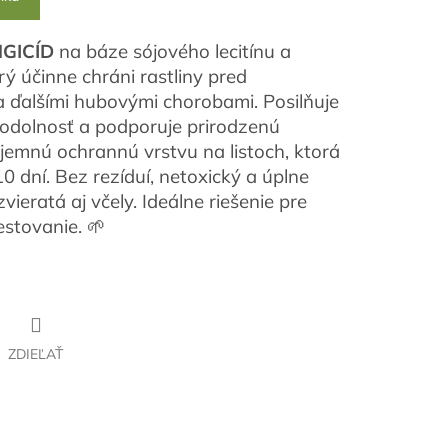
GICÍD
na báze sójového lecitínu a
rý účinne chráni rastliny pred
a ďalšími hubovými chorobami. Posilňuje
 odolnosť a podporuje prirodzenú
 jemnú ochrannú vrstvu na listoch, ktorá
0 dní. Bez rezíduí, netoxický a úplne
zvieratá aj včely. Ideálne riešenie pre
stovanie. 🌱
ZDIEĽAŤ