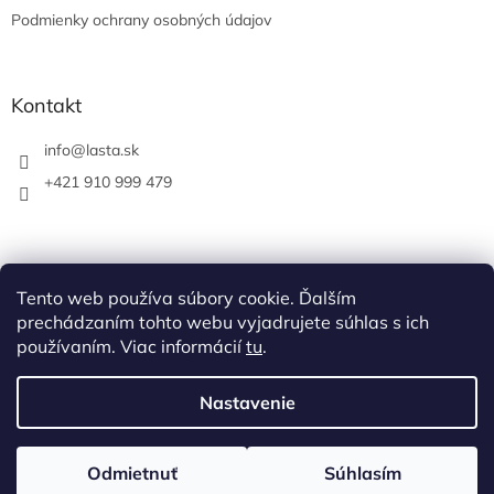
Podmienky ochrany osobných údajov
Kontakt
info
@
lasta.sk
+421 910 999 479
Tento web používa súbory cookie. Ďalším
prechádzaním tohto webu vyjadrujete súhlas s ich
používaním. Viac informácií
tu
.
Nastavenie
Vytvoril Shoptet
Odmietnuť
Súhlasím
Copyright 2026
LASTA Corp eshop
. Všetky práva vyhradené.