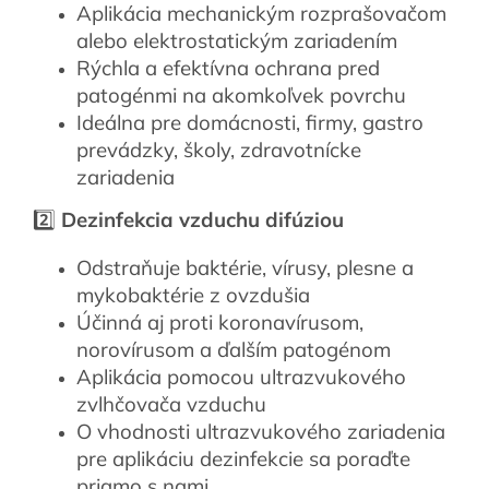
Aplikácia mechanickým rozprašovačom
alebo elektrostatickým zariadením
Rýchla a efektívna ochrana pred
patogénmi na akomkoľvek povrchu
Ideálna pre domácnosti, firmy, gastro
prevádzky, školy, zdravotnícke
zariadenia
2️⃣
Dezinfekcia vzduchu difúziou
Odstraňuje baktérie, vírusy, plesne a
mykobaktérie z ovzdušia
Účinná aj proti koronavírusom,
norovírusom a ďalším patogénom
Aplikácia pomocou ultrazvukového
zvlhčovača vzduchu
O vhodnosti ultrazvukového zariadenia
pre aplikáciu dezinfekcie sa poraďte
priamo s nami.