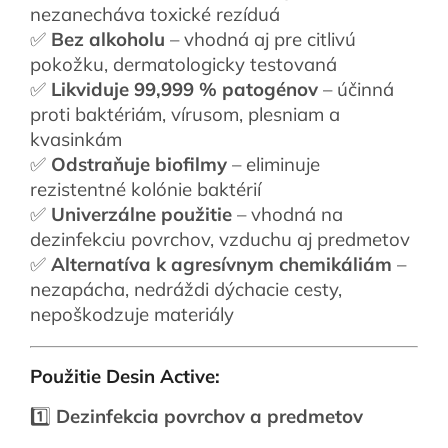
nezanecháva toxické rezíduá
✅
Bez alkoholu
– vhodná aj pre citlivú
pokožku, dermatologicky testovaná
✅
Likviduje 99,999 % patogénov
– účinná
proti baktériám, vírusom, plesniam a
kvasinkám
✅
Odstraňuje biofilmy
– eliminuje
rezistentné kolónie baktérií
✅
Univerzálne použitie
– vhodná na
dezinfekciu povrchov, vzduchu aj predmetov
✅
Alternatíva k agresívnym chemikáliám
–
nezapácha, nedráždi dýchacie cesty,
nepoškodzuje materiály
Použitie Desin Active:
1️⃣
Dezinfekcia povrchov a predmetov