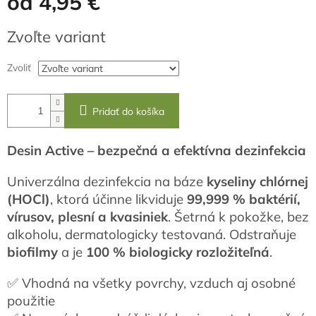
od
4,95 €
Jednotková
Zvoľte variant
cena:
Zvoliť
Pridať do košíka
Desin Active – bezpečná a efektívna dezinfekcia
Univerzálna dezinfekcia na báze
kyseliny chlórnej
(HOCl)
, ktorá účinne likviduje
99,999 % baktérií,
vírusov, plesní a kvasiniek
. Šetrná k pokožke, bez
alkoholu, dermatologicky testovaná. Odstraňuje
biofilmy
a je
100 % biologicky rozložiteľná
.
✅ Vhodná na všetky povrchy, vzduch aj osobné
použitie