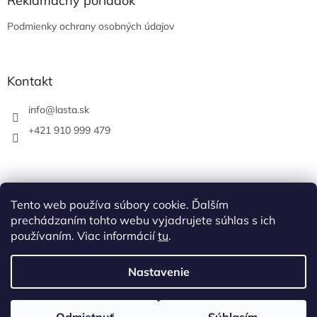
Reklamačný poriadok
Podmienky ochrany osobných údajov
Kontakt
info
@
lasta.sk
+421 910 999 479
Tento web používa súbory cookie. Ďalším
prechádzaním tohto webu vyjadrujete súhlas s ich
používaním. Viac informácií
tu
.
Nastavenie
Vytvoril Shoptet