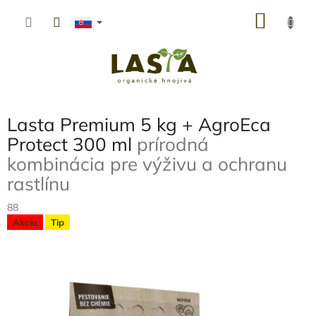
Prejsť
NÁKU
na
obsah
KOŠÍK
Lasta Premium 5 kg + AgroEca
Protect 300 ml
prírodná
kombinácia pre výživu a ochranu
rastlínu
88
Akcia
Tip