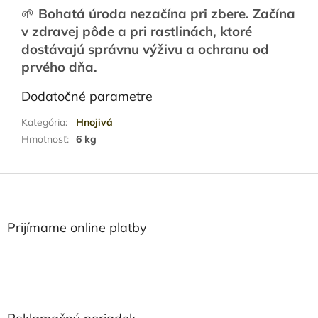
🌱
Bohatá úroda nezačína pri zbere. Začína
v zdravej pôde a pri rastlinách, ktoré
dostávajú správnu výživu a ochranu od
prvého dňa.
Dodatočné parametre
Kategória
:
Hnojivá
Hmotnosť
:
6 kg
Z
á
p
ä
Prijímame online platby
t
i
e