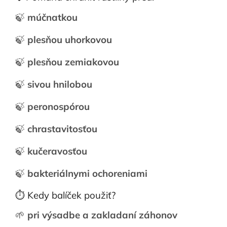
🍃
múčnatkou
🍃
plesňou uhorkovou
🍃
plesňou zemiakovou
🍃
sivou hnilobou
🍃
peronospórou
🍃
chrastavitosťou
🍃
kučeravosťou
🍃
bakteriálnymi ochoreniami
⏱️ Kedy balíček použiť?
🌱
pri výsadbe a zakladaní záhonov