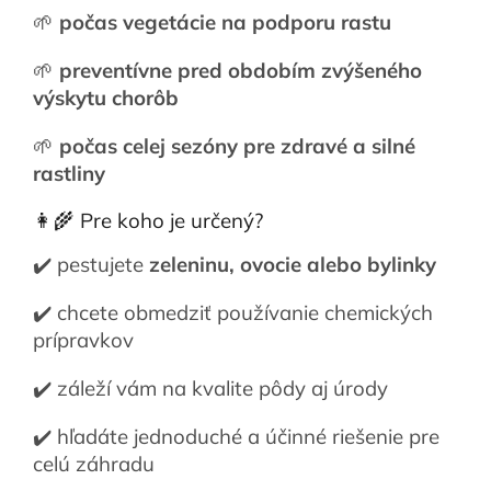
🌱
počas vegetácie na podporu rastu
🌱
preventívne pred obdobím zvýšeného
výskytu chorôb
🌱
počas celej sezóny pre zdravé a silné
rastliny
👩‍🌾 Pre koho je určený?
✔️ pestujete
zeleninu, ovocie alebo bylinky
✔️ chcete obmedziť používanie chemických
prípravkov
✔️ záleží vám na kvalite pôdy aj úrody
✔️ hľadáte jednoduché a účinné riešenie pre
celú záhradu