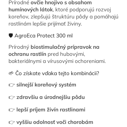
Prírodné
ovčie hnojivo s obsahom
humínových látok
, ktoré podporujú rozvoj
koreňov, zlepšujú štruktúru pôdy a pomáhajú
rastlinám lepšie prijímať živiny.
🛡️ AgroEca Protect 300 ml
Prírodný
biostimulačný prípravok na
ochranu rastlín
pred hubovými,
bakteriálnymi a vírusovými ochoreniami.
🌱 Čo získate vďaka tejto kombinácii?
👉
silnejší koreňový systém
👉
zdravšiu a úrodnejšiu pôdu
👉
lepší príjem živín rastlinami
👉
vyššiu odolnosť voči chorobám