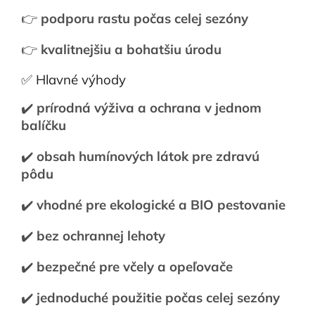
👉
podporu rastu počas celej sezóny
👉
kvalitnejšiu a bohatšiu úrodu
✅ Hlavné výhody
✔️
prírodná výživa a ochrana v jednom
balíčku
✔️
obsah humínových látok pre zdravú
pôdu
✔️
vhodné pre ekologické a BIO pestovanie
✔️
bez ochrannej lehoty
✔️
bezpečné pre včely a opeľovače
✔️
jednoduché použitie počas celej sezóny