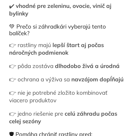
✔️
vhodné pre zeleninu, ovocie, vinič aj
bylinky
💚 Prečo si záhradkári vyberajú tento
balíček?
👉 rastliny majú
lepší štart aj počas
náročných podmienok
👉 pôda zostáva
dlhodobo živá a úrodná
👉 ochrana a výživa sa
navzájom dopĺňajú
👉 nie je potrebné zložito kombinovať
viacero produktov
👉 jedno riešenie pre
celú záhradu počas
celej sezóny
🛡️ Pomáha chrániť rastliny pred: