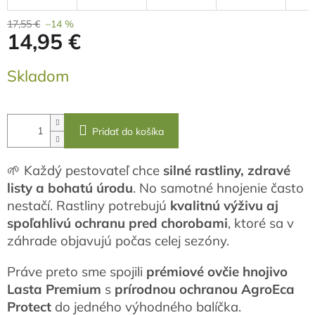
17,55 €
–14 %
14,95 €
Jednotková
Skladom
cena:
Pridať do košíka
🌱 Každý pestovateľ chce
silné rastliny, zdravé
listy a bohatú úrodu
. No samotné hnojenie často
nestačí. Rastliny potrebujú
kvalitnú výživu aj
spoľahlivú ochranu pred chorobami
, ktoré sa v
záhrade objavujú počas celej sezóny.
Práve preto sme spojili
prémiové ovčie hnojivo
Lasta Premium
s
prírodnou ochranou AgroEca
Protect
do jedného výhodného balíčka.