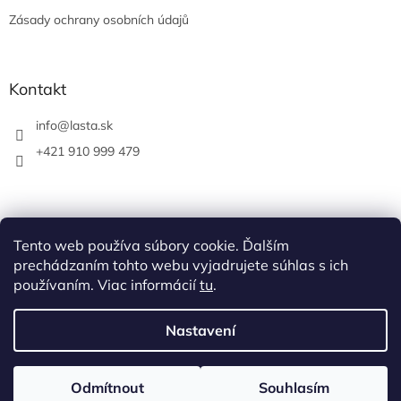
Zásady ochrany osobních údajů
Kontakt
info
@
lasta.sk
+421 910 999 479
Tento web používa súbory cookie. Ďalším
prechádzaním tohto webu vyjadrujete súhlas s ich
používaním. Viac informácií
tu
.
Nastavení
Vytvořil Shoptet
Odmítnout
Souhlasím
Copyright 2026
LASTA Corp eshop
. Všechna práva vyhrazena.