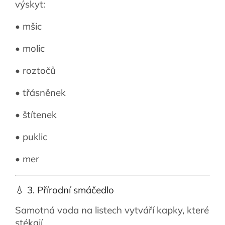
výskyt:
• mšic
• molic
• roztočů
• třásněnek
• štítenek
• puklic
• mer
💧 3. Přírodní smáčedlo
Samotná voda na listech vytváří kapky, které
stékají.