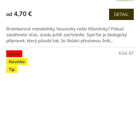
4,70 €
od
DETAIL
Bramborové mandelinky, housenky nebo třásněnky? Pokud
zasáhnete včas, úrodu ještě zachráníte. SpinTor je biologický
přípravek, který působí tak, že škůdci přestanou žrát...
Kód:
67
Akcia
Novinka
Tip