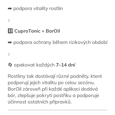
➡️ podpora vitality rostlin
↓
3️⃣ CuproTonic + BorOil
➡️ podpora ochrany během rizikových období
↓
🔄 opakovat každých
7–14 dní
Rostliny tak dostávají různé podněty, které
podporují jejich vitalitu po celou sezónu.
BorOil zároveň při každé aplikaci dodává
bór, zlepšuje pokrytí postřiku a podporuje
účinnost ostatních přípravků.