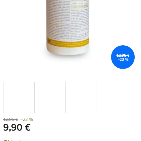
12,95 €
–23 %
12,95 €
–23 %
9,90 €
Měrná