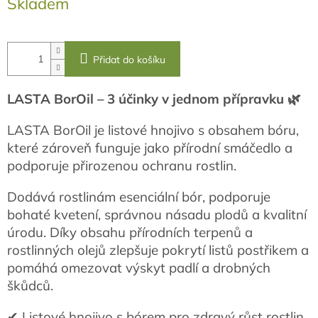
Skladem
cena:
Přidat do košíku
LASTA BorOil – 3 účinky v jednom přípravku 🌿
LASTA BorOil je listové hnojivo s obsahem bóru,
které zároveň funguje jako přírodní smáčedlo a
podporuje přirozenou ochranu rostlin.
Dodává rostlinám esenciální bór, podporuje
bohaté kvetení, správnou násadu plodů a kvalitní
úrodu. Díky obsahu přírodních terpenů a
rostlinných olejů zlepšuje pokrytí listů postřikem a
pomáhá omezovat výskyt padlí a drobných
škůdců.
✔ Listové hnojivo s bórem pro zdravý růst rostlin