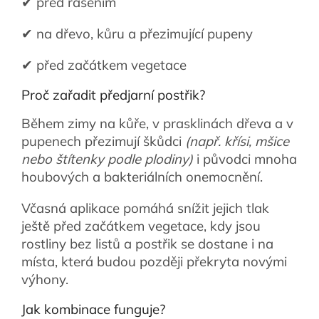
✔ před rašením
✔ na dřevo, kůru a přezimující pupeny
✔ před začátkem vegetace
Proč zařadit předjarní postřik?
Během zimy na kůře, v prasklinách dřeva a v
pupenech přezimují škůdci
(např. křísi, mšice
nebo štítenky podle plodiny)
i původci mnoha
houbových a bakteriálních onemocnění.
Včasná aplikace pomáhá snížit jejich tlak
ještě před začátkem vegetace, kdy jsou
rostliny bez listů a postřik se dostane i na
místa, která budou později překryta novými
výhony.
Jak kombinace funguje?