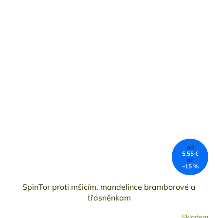
od
5,55 €
až
–15 %
SpinTor proti mšicím, mandelince bramborové a
třásněnkam
Skladem