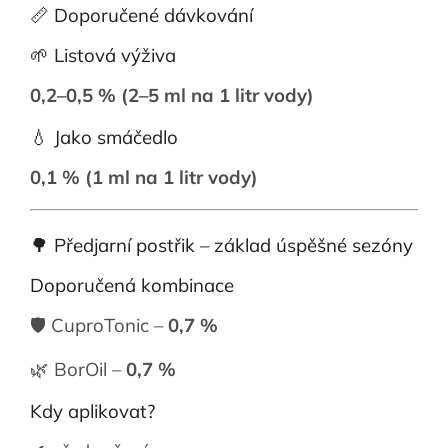
📏 Doporučené dávkování
🌱 Listová výživa
0,2–0,5 % (2–5 ml na 1 litr vody)
💧 Jako smáčedlo
0,1 % (1 ml na 1 litr vody)
🌳 Předjarní postřik – základ úspěšné sezóny
Doporučená kombinace
🛡️ CuproTonic –
0,7 %
🌿 BorOil –
0,7 %
Kdy aplikovat?