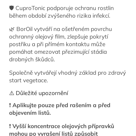
🛡️ CuproTonic podporuje ochranu rostlin
během období zvýšeného rizika infekcí.
🌿 BorOil vytváří na ošetřeném povrchu
ochranný olejový film, zlepšuje pokrytí
postřiku a při přímém kontaktu může
pomáhat omezovat přezimující stádia
drobných škůdců.
Společně vytvářejí vhodný základ pro zdravý
start vegetace.
⚠️ Důležité upozornění
❗
Aplikujte pouze před rašením a před
objevením listů.
❗
Vyšší koncentrace olejových přípravků
mohou po vyrašení listů způsobit