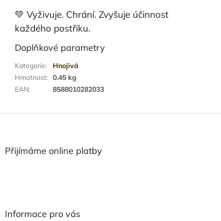
💚 Vyživuje. Chrání. Zvyšuje účinnost
každého postřiku.
Doplňkové parametry
Kategorie
:
Hnojivá
Hmotnost
:
0.45 kg
EAN
:
8588010282033
Z
á
p
a
Přijímáme online platby
t
í
Informace pro vás