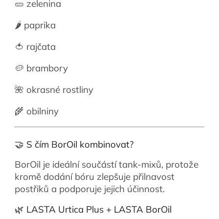
🥒 zelenina
🌶️ paprika
🍅 rajčata
🥔 brambory
🌺 okrasné rostliny
🌾 obilniny
🤝 S čím BorOil kombinovat?
BorOil je ideální součástí tank-mixů, protože
kromě dodání bóru zlepšuje přilnavost
postřiků a podporuje jejich účinnost.
🌿 LASTA Urtica Plus + LASTA BorOil