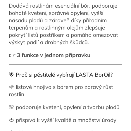
Dodává rostlinám esenciální bór, podporuje
bohaté kvetení, správné opylení, vyšší
násadu plodů a zároveň díky přírodním
terpenům a rostlinným olejům zlepšuje
pokrytí listů postřikem a pomáhá omezovat
výskyt padlí a drobných škůdců.
👉
3 funkce v jednom přípravku
🌟 Proč si pěstitelé vybírají LASTA BorOil?
🌱 listové hnojivo s bórem pro zdravý růst
rostlin
🌸 podporuje kvetení, opylení a tvorbu plodů
🍅 přispívá k vyšší kvalitě a množství úrody