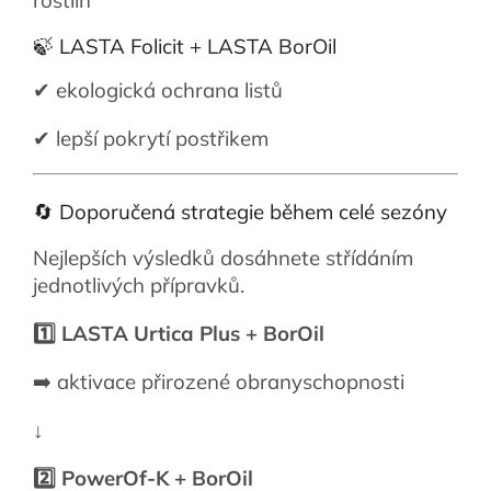
rostlin
🍃 LASTA Folicit + LASTA BorOil
✔ ekologická ochrana listů
✔ lepší pokrytí postřikem
🔄 Doporučená strategie během celé sezóny
Nejlepších výsledků dosáhnete střídáním
jednotlivých přípravků.
1️⃣ LASTA Urtica Plus + BorOil
➡️ aktivace přirozené obranyschopnosti
↓
2️⃣ PowerOf-K + BorOil