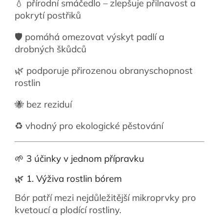
💧 přírodní smáčedlo – zlepšuje přilnavost a
pokrytí postřiků
🛡️ pomáhá omezovat výskyt padlí a
drobných škůdců
🌿 podporuje přirozenou obranyschopnost
rostlin
🐝 bez reziduí
♻️ vhodný pro ekologické pěstování
🌱 3 účinky v jednom přípravku
🌿 1. Výživa rostlin bórem
Bór patří mezi nejdůležitější mikroprvky pro
kvetoucí a plodící rostliny.